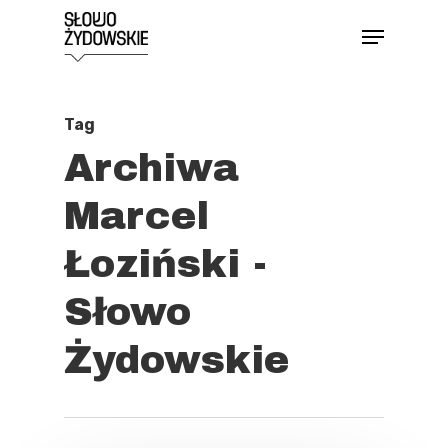
Skip
Menu
to
Close
main
Menu
content
Tag
Archiwa
Marcel
Łoziński -
Słowo
Żydowskie